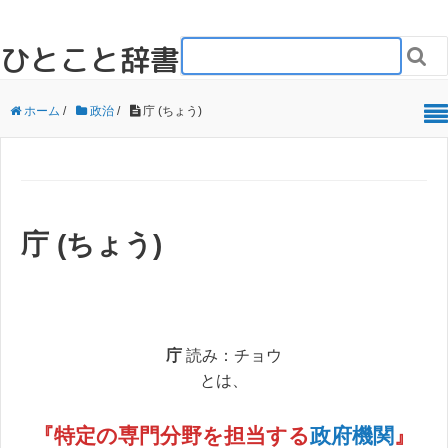
ひとこと辞書

ホーム
/
政治
/
庁 (ちょう)
庁 (ちょう)
庁
読み：チョウ
とは、
『特定の専門分野を担当する
政府
機関
』