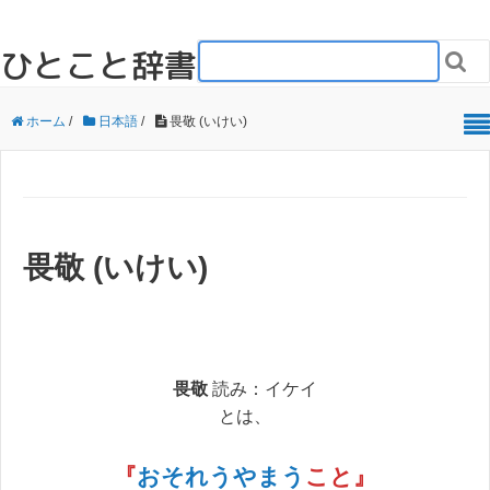
ひとこと辞書

ホーム
/
日本語
/
畏敬 (いけい)
畏敬 (いけい)
畏敬
読み：イケイ
とは、
『
おそれ
うやまう
こと』