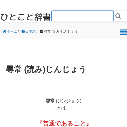
ひとこと辞書

ホーム
/
日本語
/
尋常 (読み)じんじょう
尋常 (読み)じんじょう
尋常
(ジンジョウ)
とは、
『
普通であること
』