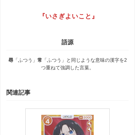
『
いさぎよいこと
』
語源
尋
「ふつう」
常
「ふつう」と同じような意味の漢字を2
つ重ねて強調した言葉。
関連記事